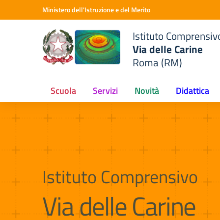
Vai ai contenuti
Vai al menu di navigazione
Vai al footer
Ministero dell'Istruzione e del Merito
o
Istituto Comprensiv
Via delle Carine
Roma (RM)
Scuola
Servizi
Novità
Didattica
Istituto Comprensivo
Via delle Carine