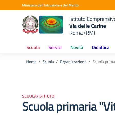
Vai ai contenuti
Vai al menu di navigazione
Vai al footer
Ministero dell'Istruzione e del Merito
o
Istituto Comprensiv
Via delle Carine
Roma (RM)
Scuola
Servizi
Novità
Didattica
Home
Scuola
Organizzazione
Scuola primar
SCUOLA/ISTITUTO
Scuola primaria "Vi