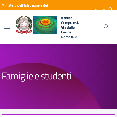
Vai ai contenuti
Vai al menu di navigazione
Vai al footer
Ministero dell'Istruzione e del
Accedi
Merito
Istituto
Comprensivo
Via delle
Carine
Roma (RM)
Famiglie e studenti