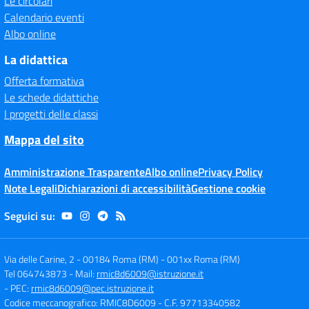
Le circolari
Calendario eventi
Albo online
La didattica
Offerta formativa
Le schede didattiche
I progetti delle classi
Mappa del sito
Amministrazione Trasparente
Albo online
Privacy Policy
Note Legali
Dichiarazioni di accessibilità
Gestione cookie
Seguici su:
Via delle Carine, 2 - 00184 Roma (RM)
-
001xx Roma (RM)
Tel 064743873
- Mail:
rmic8d6009@istruzione.it
- PEC:
rmic8d6009@pec.istruzione.it
Codice meccanografico: RMIC8D6009
- C.F. 97713340582