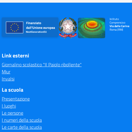
Istituto
Comprensivo
Via delle Carine
Roma (RM)
Link esterni
Giornalino scolastico "Il Paiolo ribollente"
Miur
Invalsi
La scuola
Presentazione
I luoghi
Le persone
I numeri della scuola
Le carte della scuola