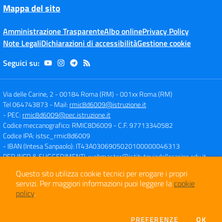
Mappa del sito
Amministrazione Trasparente
Albo online
Privacy Policy
Note Legali
Dichiarazioni di accessibilità
Gestione cookie
Seguici su:
Via delle Carine, 2 - 00184 Roma (RM)
-
001xx Roma (RM)
Tel 064743873
- Mail:
rmic8d6009@istruzione.it
- PEC:
rmic8d6009@pec.istruzione.it
Codice meccanografico: RMIC8D6009
- C.F. 97713340582
Codice IPA: istsc_rmic8d6009
- IBAN (Intesa Sanpaolo): IT43A0306905020100000046313
PER INFO & SUGGERIMENTI:
webmaster@istitutoviadellecarine.edu.it
Questo sito utilizza cookie tecnici per erogare i propri
servizi.
Per maggiori informazioni puoi leggere la
cookie
Concept & Design by
Designers Italia
policy
.
Sito web realizzato con CMS
SCUOLASTICO
DEI COOKIE
PREFERENZE
OK