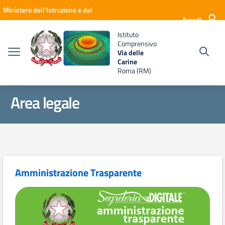
Vai ai contenuti
Vai al menu di navigazione
Vai al footer
Ministero dell'Istruzione e del
Accedi
Merito
Istituto
Comprensivo
Via delle
Carine
Roma (RM)
Area legale
Amministrazione Trasparente