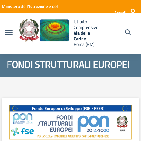
Vai ai contenuti
Vai al menu di navigazione
Vai al footer
Ministero dell'Istruzione e del
Accedi
Merito
Istituto
Comprensivo
Via delle
Carine
Roma (RM)
FONDI STRUTTURALI EUROPEI