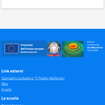
Istituto
Comprensivo
Via delle Carine
Roma (RM)
Link esterni
Giornalino scolastico "Il Paiolo ribollente"
Miur
Invalsi
La scuola