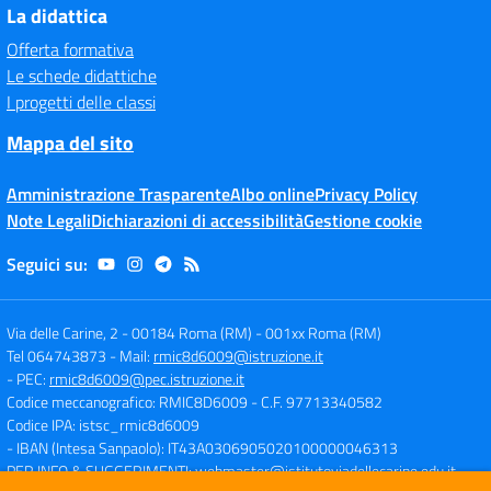
La didattica
Offerta formativa
Le schede didattiche
I progetti delle classi
Mappa del sito
Amministrazione Trasparente
Albo online
Privacy Policy
Note Legali
Dichiarazioni di accessibilità
Gestione cookie
Seguici su:
Via delle Carine, 2 - 00184 Roma (RM)
-
001xx Roma (RM)
Tel 064743873
- Mail:
rmic8d6009@istruzione.it
- PEC:
rmic8d6009@pec.istruzione.it
Codice meccanografico: RMIC8D6009
- C.F. 97713340582
Codice IPA: istsc_rmic8d6009
- IBAN (Intesa Sanpaolo): IT43A0306905020100000046313
PER INFO & SUGGERIMENTI:
webmaster@istitutoviadellecarine.edu.it