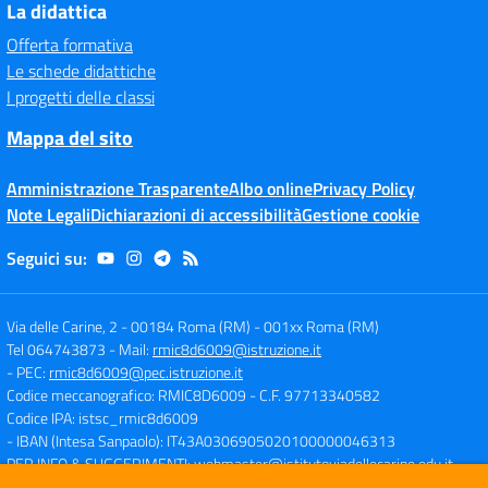
La didattica
Offerta formativa
Le schede didattiche
I progetti delle classi
Mappa del sito
Amministrazione Trasparente
Albo online
Privacy Policy
Note Legali
Dichiarazioni di accessibilità
Gestione cookie
Seguici su:
Via delle Carine, 2 - 00184 Roma (RM)
-
001xx Roma (RM)
Tel 064743873
- Mail:
rmic8d6009@istruzione.it
- PEC:
rmic8d6009@pec.istruzione.it
Codice meccanografico: RMIC8D6009
- C.F. 97713340582
Codice IPA: istsc_rmic8d6009
- IBAN (Intesa Sanpaolo): IT43A0306905020100000046313
PER INFO & SUGGERIMENTI:
webmaster@istitutoviadellecarine.edu.it