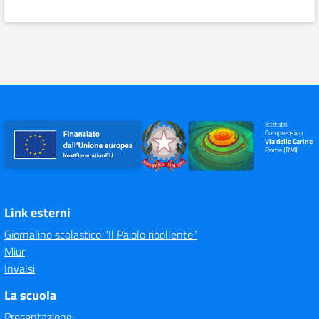
Istituto
Comprensivo
Via delle Carine
Roma (RM)
Link esterni
Giornalino scolastico "Il Paiolo ribollente"
Miur
Invalsi
La scuola
Presentazione