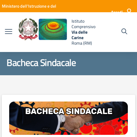
Vai ai contenuti
Vai al menu di navigazione
Vai al footer
Ministero dell'Istruzione e del
Accedi
Merito
Istituto
Comprensivo
Via delle
Carine
Roma (RM)
Bacheca Sindacale