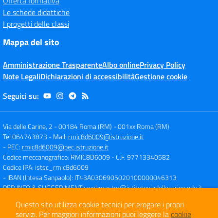
Offerta formativa
Le schede didattiche
I progetti delle classi
Mappa del sito
Amministrazione Trasparente
Albo online
Privacy Policy
Note Legali
Dichiarazioni di accessibilità
Gestione cookie
Seguici su:
Via delle Carine, 2 - 00184 Roma (RM)
-
001xx Roma (RM)
Tel 064743873
- Mail:
rmic8d6009@istruzione.it
- PEC:
rmic8d6009@pec.istruzione.it
Codice meccanografico: RMIC8D6009
- C.F. 97713340582
Codice IPA: istsc_rmic8d6009
- IBAN (Intesa Sanpaolo): IT43A0306905020100000046313
PER INFO & SUGGERIMENTI:
webmaster@istitutoviadellecarine.edu.it
Questo sito utilizza cookie tecnici per erogare i propri
servizi.
Per maggiori informazioni puoi leggere la
cookie
Concept & Design by
Designers Italia