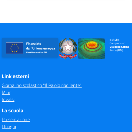
Istituto
Comprensivo
Via delle Carine
Roma (RM)
Link esterni
Giornalino scolastico "Il Paiolo ribollente"
Miur
Invalsi
La scuola
Presentazione
I luoghi