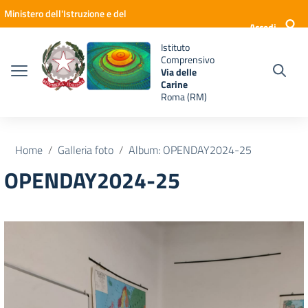
Vai ai contenuti
Vai al menu di navigazione
Vai al footer
Ministero dell'Istruzione e del
Accedi
Merito
Istituto
Comprensivo
Via delle
Carine
Roma (RM)
Home
Galleria foto
Album: OPENDAY2024-25
OPENDAY2024-25