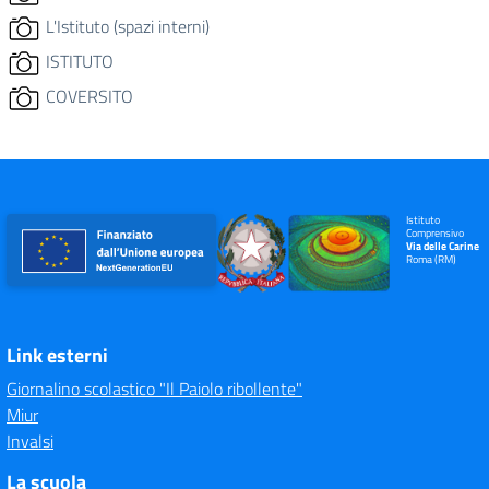
L'Istituto (spazi interni)
ISTITUTO
COVERSITO
Istituto
Comprensivo
Via delle Carine
Roma (RM)
Link esterni
Giornalino scolastico "Il Paiolo ribollente"
Miur
Invalsi
La scuola