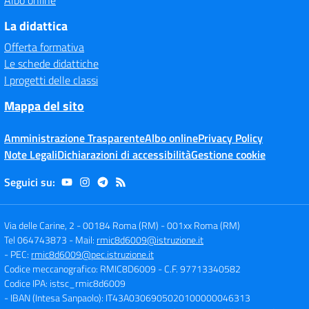
Albo online
La didattica
Offerta formativa
Le schede didattiche
I progetti delle classi
Mappa del sito
Amministrazione Trasparente
Albo online
Privacy Policy
Note Legali
Dichiarazioni di accessibilità
Gestione cookie
Seguici su:
Via delle Carine, 2 - 00184 Roma (RM)
-
001xx Roma (RM)
Tel 064743873
- Mail:
rmic8d6009@istruzione.it
- PEC:
rmic8d6009@pec.istruzione.it
Codice meccanografico: RMIC8D6009
- C.F. 97713340582
Codice IPA: istsc_rmic8d6009
- IBAN (Intesa Sanpaolo): IT43A0306905020100000046313