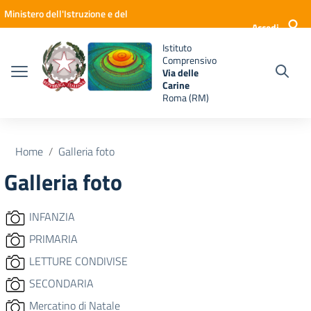
Vai ai contenuti
Vai al menu di navigazione
Vai al footer
Ministero dell'Istruzione e del
Accedi
Merito
Istituto
Comprensivo
Via delle
Carine
Roma (RM)
Home
Galleria foto
Galleria foto
INFANZIA
PRIMARIA
LETTURE CONDIVISE
SECONDARIA
Mercatino di Natale