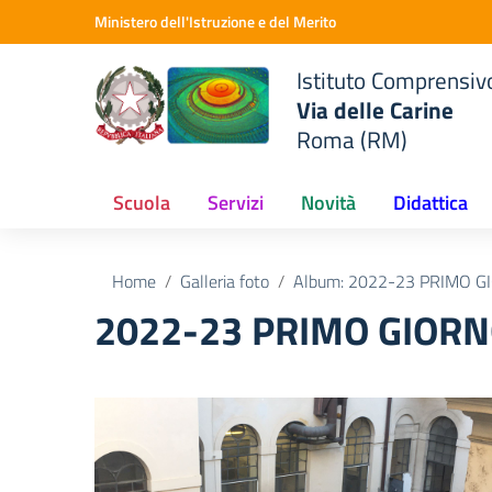
Vai ai contenuti
Vai al menu di navigazione
Vai al footer
Ministero dell'Istruzione e del Merito
o
Istituto Comprensiv
Via delle Carine
Roma (RM)
Scuola
Servizi
Novità
Didattica
Home
Galleria foto
Album: 2022-23 PRIMO G
2022-23 PRIMO GIORN