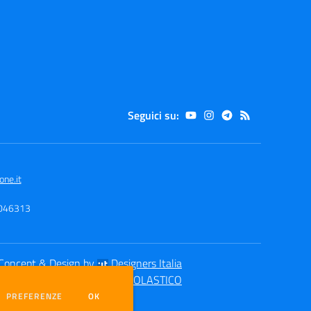
Seguici su:
ne.it
0046313
Concept & Design by
Designers Italia
eb realizzato con CMS
SCUOLASTICO
DEI COOKIE
PREFERENZE
OK