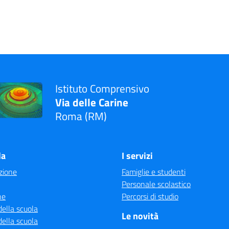
Istituto Comprensivo
Via delle Carine
Roma (RM)
la
I servizi
zione
Famiglie e studenti
Personale scolastico
ne
Percorsi di studio
della scuola
Le novità
della scuola