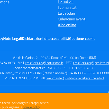
Le notizie
azione
I comunicati
Le circolari
Calendario eventi
Albo online
cy
Note Legali
Dichiarazioni di accessibilità
Gestione cookie
Via delle Carine, 2 - 00184 Roma (RM)
-
001xx Roma (RM)
064743873
- Mail:
rmic8d6009@istruzione.it
- PEC:
rmic8d6009@pec.istruzio
Codice meccanografico: RMIC8D6009
- C.F. 97713340582
IPA: istsc_rmic8d6009
- IBAN (Intesa Sanpaolo): IT43A030690502010000
PER INFO & SUGGERIMENTI:
webmaster@istitutoviadellecarine.edu.it
Sito w
e tecnici per erogare i propri servizi.
i puoi leggere la
cookie policy
.