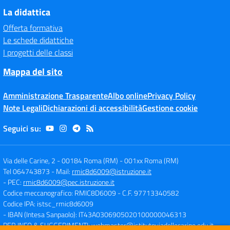
La didattica
Offerta formativa
Le schede didattiche
I progetti delle classi
Mappa del sito
Amministrazione Trasparente
Albo online
Privacy Policy
Note Legali
Dichiarazioni di accessibilità
Gestione cookie
Seguici su:
Via delle Carine, 2 - 00184 Roma (RM)
-
001xx Roma (RM)
Tel 064743873
- Mail:
rmic8d6009@istruzione.it
- PEC:
rmic8d6009@pec.istruzione.it
Codice meccanografico: RMIC8D6009
- C.F. 97713340582
Codice IPA: istsc_rmic8d6009
- IBAN (Intesa Sanpaolo): IT43A0306905020100000046313
PER INFO & SUGGERIMENTI:
webmaster@istitutoviadellecarine.edu.it