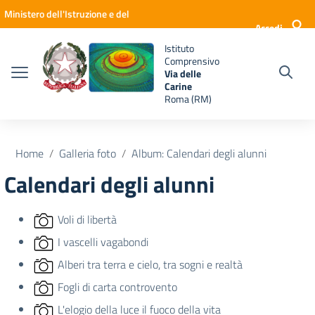
Vai ai contenuti
Vai al menu di navigazione
Vai al footer
Ministero dell'Istruzione e del
Accedi
Merito
Istituto
Comprensivo
Via delle
Carine
Roma (RM)
Home
Galleria foto
Album: Calendari degli alunni
Calendari degli alunni
Voli di libertà
I vascelli vagabondi
Alberi tra terra e cielo, tra sogni e realtà
Fogli di carta controvento
L'elogio della luce il fuoco della vita