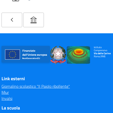
Istituto
Comprensivo
Via delle Carine
Roma (RM)
Link esterni
Giornalino scolastico "Il Paiolo ribollente"
Miur
Invalsi
La scuola