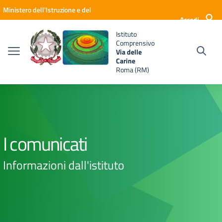
Vai ai contenuti
Vai al menu di navigazione
Vai al footer
Ministero dell'Istruzione e del
Accedi
Merito
Istituto
Comprensivo
Via delle
Carine
Roma (RM)
I comunicati
Informazioni dall'istituto