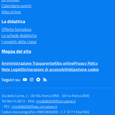
Calendario eventi
Albo online
La didattica
Offerta formativa
Le schede didattiche
I progetti delle classi
Mappa del sito
Amministrazione Trasparente
Albo online
Privacy Policy
Note Legali
Dichiarazioni di accessibilità
Gestione cookie
Seguici su:
Via delle Carine, 2 - 00184 Roma (RM)
-
001xx Roma (RM)
Tel 064743873
- Mail:
rmic8d6009@istruzione.it
- PEC:
rmic8d6009@pec.istruzione.it
Codice meccanografico: RMIC8D6009
- C.F. 97713340582