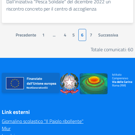
Dall'iniziativa "Pesca Solidale" del dicembre 2022 un
riscontro concreto per il centro di accoglienza
Precedente
1
...
4
5
6
7
Successiva
Totale comunicati: 60
Istituto
Comprensivo
Via delle Carine
Roma (RM)
Link esterni
Giornalino scolastico "Il Paiolo ribollente"
Miur