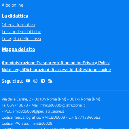
Albo online
La didattica
Offerta formativa
Le schede didattiche
I progetti delle classi
Mappa del sito
Amministrazione Trasparente
Albo online
Privacy Policy
Note Legali
Dichiarazioni di accessibilità
Gestione cookie
Seguici su:
Via delle Carine, 2 - 00184 Roma (RM)
-
001xx Roma (RM)
Tel 064743873
- Mail:
rmic8d6009@istruzione.it
- PEC:
rmic8d6009@pec.istruzione.it
Codice meccanografico: RMIC8D6009
- C.F. 97713340582
Codice IPA: istsc_rmic8d6009