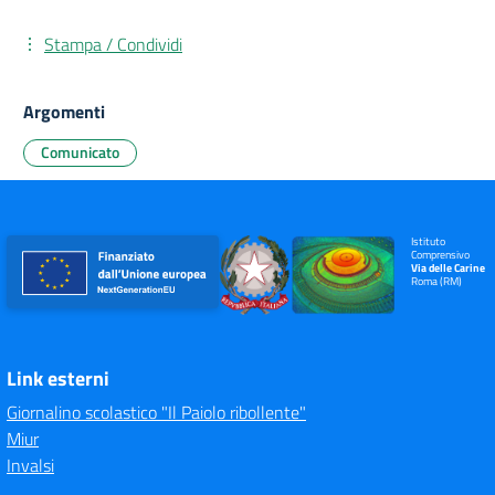
Stampa / Condividi
Argomenti
Comunicato
Istituto
Comprensivo
Via delle Carine
Roma (RM)
Link esterni
Giornalino scolastico "Il Paiolo ribollente"
Miur
Invalsi