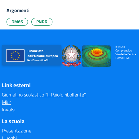
Argomenti
DM66
PNRR
Istituto
Comprensivo
Via delle Carine
Roma (RM)
Link esterni
Giornalino scolastico "Il Paiolo ribollente"
Miur
Invalsi
La scuola
Presentazione
I luoghi