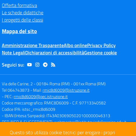
Offerta formativa
Le schede didattiche
I progetti delle classi
Mappa del sito
Amministrazione Trasparente
Albo online
Privacy Policy
Note Legali
Dichiarazioni di accessibilità
Gestione cookie
Seguici su:
Via delle Carine, 2 - 00184 Roma (RM)
-
001xx Roma (RM)
Tel 064743873
- Mail:
rmic8d6009@istruzione.it
- PEC:
rmic8d6009@pec.istruzione.it
Codice meccanografico: RMIC8D6009
- C.F. 97713340582
Codice IPA: istsc_rmic8d6009
- IBAN (Intesa Sanpaolo): IT43A0306905020100000046313
PER INFO & SUGGERIMENTI:
webmaster@istitutoviadellecarine.edu.it
Questo sito utilizza cookie tecnici per erogare i propri