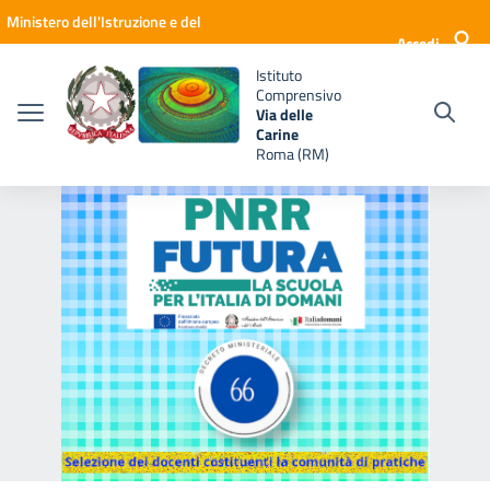
Vai ai contenuti
Vai al menu di navigazione
Vai al footer
Ministero dell'Istruzione e del
Accedi
Merito
Istituto
Comprensivo
Via delle
Carine
Roma (RM)