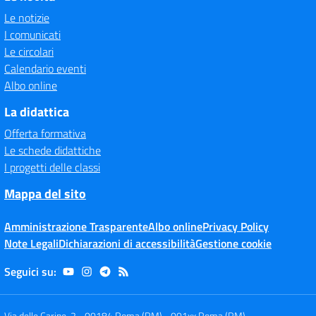
Le notizie
I comunicati
Le circolari
Calendario eventi
Albo online
La didattica
Offerta formativa
Le schede didattiche
I progetti delle classi
Mappa del sito
Amministrazione Trasparente
Albo online
Privacy Policy
Note Legali
Dichiarazioni di accessibilità
Gestione cookie
Seguici su:
Via delle Carine, 2 - 00184 Roma (RM)
-
001xx Roma (RM)