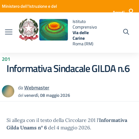
Vai ai contenuti
Vai al menu di navigazione
Vai al footer
Ministero dell'Istruzione e del
Accedi
Merito
Istituto
Comprensivo
Via delle
Carine
Roma (RM)
201
Informativa Sindacale GILDA n.6
da
Webmaster
del
venerdì, 08 maggio 2026
Si allega con il testo della Circolare 201 l'
Informativa
Gilda Unams n° 6
del 4 maggio 2026.