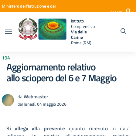
Vai ai contenuti
Vai al menu di navigazione
Vai al footer
Ministero dell'Istruzione e del
Accedi
Merito
Istituto
Comprensivo
Via delle
Carine
Roma (RM)
194
Aggiornamento relativo
allo sciopero del 6 e 7 Maggio
da
Webmaster
del
lunedì, 04 maggio 2026
Si allega alla presente
quanto ricevuto in data
odierna, in merito all’aggiornamento relativo